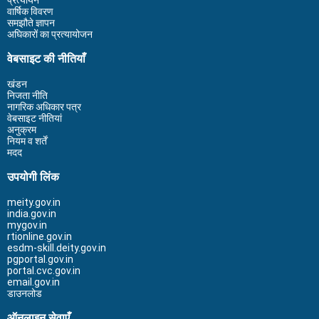
वार्षिक विवरण
समझौते ज्ञापन
अघिकारों का प्रत्यायोजन
वेबसाइट की नीतियाँ
खंडन
निजता नीति
नागरिक अधिकार पत्र
वेबसाइट नीतियां
अनुक्रम
नियम व शर्तें
मदद
उपयोगी लिंक
meity.gov.in
india.gov.in
mygov.in
rtionline.gov.in
esdm-skill.deity.gov.in
pgportal.gov.in
portal.cvc.gov.in
email.gov.in
डाउनलोड
ऑनलाइन सेवाएँ