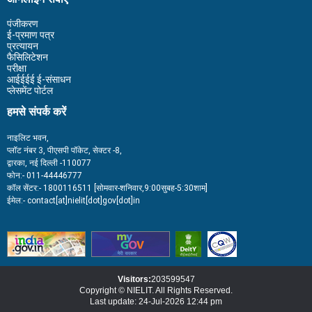
पंजीकरण
ई-प्रमाण पत्र
प्रत्यायन
फैसिलिटेशन
परीक्षा
आईईईई ई-संसाधन
प्लेसमेंट पोर्टल
हमसे संपर्क करें
नाइलिट भवन,
प्लॉट नंबर 3, पीएसपी पॉकेट, सेक्टर -8,
द्वारका, नई दिल्ली -110077
फोन:- 011-44446777
कॉल सेंटर:- 1800116511 [सोमवार-शनिवार,9:00सुबह-5:30शाम]
ईमेल:- contact[at]nielit[dot]gov[dot]in
Visitors:
203599547
Copyright © NIELIT. All Rights Reserved.
Last update: 24-Jul-2026 12:44 pm